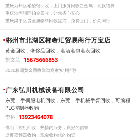
重庆万州区硝酸银回收，上门服务回收贵金属，现款结算
重庆沙坪坝区铂金回收，让您省心安心
重庆梁平区贵金属物料回收提纯，免费上门，价高同行
郴州市北湖区郴奢汇贸易商行万宝店
黄金回收，奢侈品回收，名酒名包名表回收
15675666853
刘文兰
2026株洲黄金回收靠谱商家实测推荐
广东弘川机械设备有限公司
东莞二手伺服电机回收，东莞二手机械手臂回收，可编程
PLC控制器收购
13923464078
李桃
佛山工控机回收，热情的服务，良好的信誉
塘厦变频器收购，现金收购您的物资