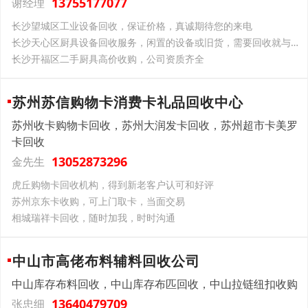
13755177077
谢经理
长沙望城区工业设备回收，保证价格，真诚期待您的来电
长沙天心区厨具设备回收服务，闲置的设备或旧货，需要回收就与我们联系
长沙开福区二手厨具高价收购，公司资质齐全
苏州苏信购物卡消费卡礼品回收中心
苏州收卡购物卡回收，苏州大润发卡回收，苏州超市卡美罗
卡回收
13052873296
金先生
虎丘购物卡回收机构，得到新老客户认可和好评
苏州京东卡收购，可上门取卡，当面交易
相城瑞祥卡回收，随时加我，时时沟通
中山市高佬布料辅料回收公司
中山库存布料回收，中山库存布匹回收，中山拉链纽扣收购
13640479709
张忠细