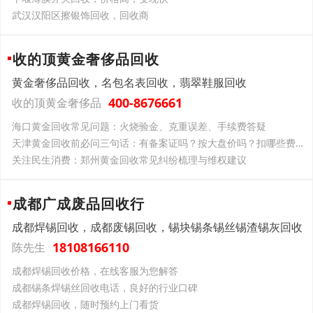
武汉汉阳区擦银饰回收，回收商
收的顶黄金奢侈品回收
黄金奢侈品回收，名包名表回收，翡翠鞋服回收
400-8676661
收的顶黄金奢侈品
海口黄金回收常见问题：火烧验金、克重误差、手续费答疑
天津黄金回收前必问三句话：有备案证吗？按大盘价吗？扣哪些费吗？门店反应暴露真相
关注民生消费：郑州黄金回收常见纠纷梳理与维权建议
成都广成废品回收行
成都焊锡回收，成都废锡回收，锡块锡条锡丝锡渣锡灰回收
18108166110
陈先生
成都焊锡回收价格，在线客服为您解答
成都锡条焊锡丝回收电话，良好的行业口碑
成都焊锡回收，随时预约上门看货